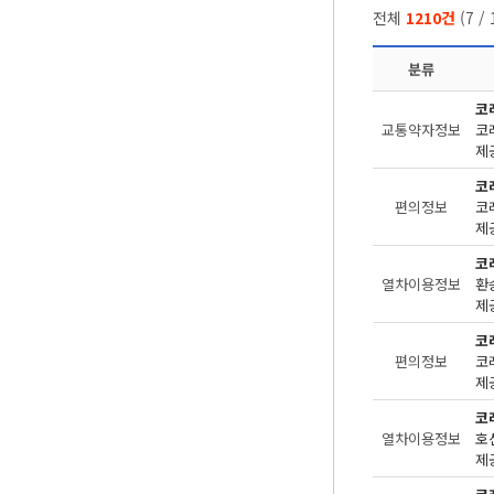
전체
1210건
(
7
/
분류
코
교통약자정보
제공
코
편의정보
제공
코
열차이용정보
환
제공
코
편의정보
제공
코
열차이용정보
제공