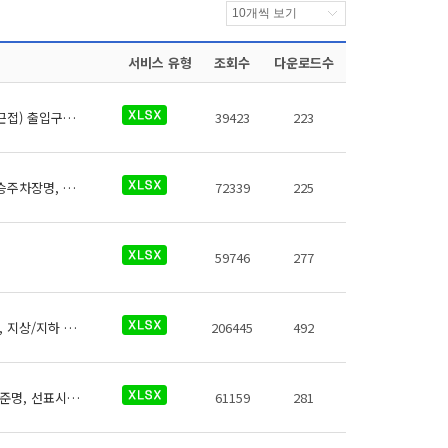
서비스 유형
조회수
다운로드수
코레일 휠체어리프트에 대한 데이터로 철도운영기관명, 운영노선명, 역명, 관리번호, (근접) 출입구번호, 시작층(지상/지하), 시작층(운행역층), 시작층(상세위치), 종료층(지상/지하), 종료층(운행역층), 종료층(상세위치), 길이(Cm), 폭(Cm), 한계중량(Kg), 승강기상태, 승강기 일련번호, 데이터 기준일자, 참고사항이 있습니다.
39423
223
코레일 역사들의 환승주차장 데이터 (철도운영기관명, 운영노선명, 역명, 관리번호, 환승주차장명, 출입구 번호, 주차면수, 급지, 운영시간(평일), 운영시간(휴일), 주차요금, 주차요금(월정액권), 주차요금(기타), 운영기관명, 전화번호, 데이터 기준일자, 참고사항)이 있습니다.
72339
225
59746
277
코레일 역사들의 화장실에 대한 데이터로 철도운영기관명, 운영노선명, 역명, 관리번호, 지상/지하 구분, 역층, 게이트 내외 구분, (근접) 출입구번호, 상세위치, 화장실 구분, 데이터 기준일자, 참고사항이 있습니다.
206445
492
호선정보에 관련된 선명, 철도운영구분, 시작역명, 종료역명, 대표선명, 권역명, 방향기준명, 선표시순서
61159
281