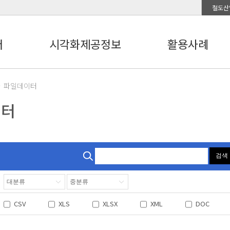
철도산
터
시각화제공정보
활용사례
파일데이터
이터
검색
CSV
XLS
XLSX
XML
DOC