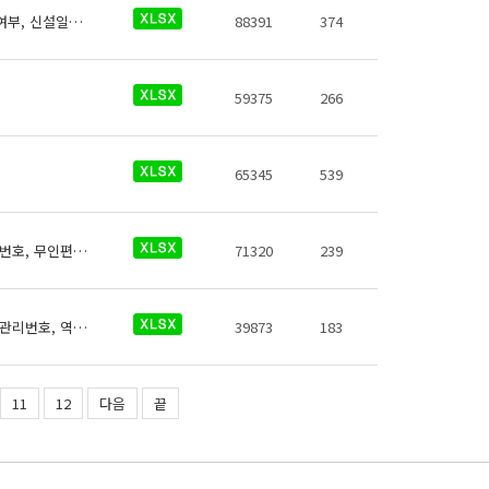
역코드, 역명, 영어, 로마자, 일본어, 중국어(간체,번체), 약어, 환승역여부, 유실물취급여부, 신설일자, 폐지일자, 행정구역코드
88391
374
59375
266
65345
539
코레일 역사들의 즉석사진기에 대한 데이터로 철도운영기관명, 운영노선명, 역명, 관리번호, 무인편의시설구분, 크기코드, 지상지하구분, 역층, 상세위치, 시설수, 이용요금, 운영사, 전화번호, 데이터 기준일자, 참고사항이 있습니다.
71320
239
코레일 역사들의 자동심장충격기에 대한 데이터로 철도운영기관명, 운영노선명, 역명, 관리번호, 역내안전설비구분, 지상지하구분, 역층, 역층구분, (근접) 출입구번호, 상세위치, 제세동기 운영방식, 제세동기 출력에너지, 보유대수, 데이터 기준일자, 참고사항이 있습니다.
39873
183
11
12
다음
끝