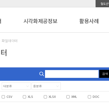
철도산
터
시각화제공정보
활용사례
파일데이터
이터
검색
CSV
XLS
XLSX
XML
DOC