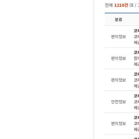
전체
1210건
(
8
/
분류
코
편의정보
제공
코
편의정보
장
제공
코
편의정보
제공
코
안전정보
제공
코
편의정보
제공