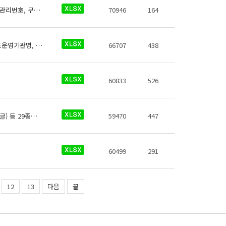
코레일 역사들의 위생용품판매기에 대한 데이터로 철도운영기관명, 운영노선명, 역명, 관리번호, 무인편의시설구분, 크기코드, 지상지하구분, 역층, 상세위치, 시설수, 이용요금, 운영사, 전화번호, 데이터 기준일자, 참고사항이 있습니다.
70946
164
열차시간표에 대한 열차번호, 요일, 시발철도운영기관명, 시발역명, 시발시각, 종착철도운영기관명, 종착역명, 종착시각
66707
438
60833
526
코레일 역사정보에 대한 데이터로 철도운영기관명, 운영노선, 역 종류, 역번호, 역명(한글) 등 29종의 데이터가 있습니다.
59470
447
60499
291
12
13
다음
끝