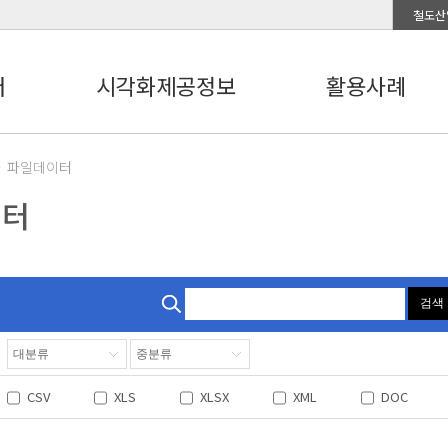
철도산
터
시각화제공정보
활용사례
파일데이터
이터
검색
CSV
XLS
XLSX
XML
DOC