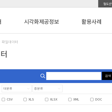
철도산
터
시각화제공정보
활용사례
파일데이터
이터
검색
CSV
XLS
XLSX
XML
DOC