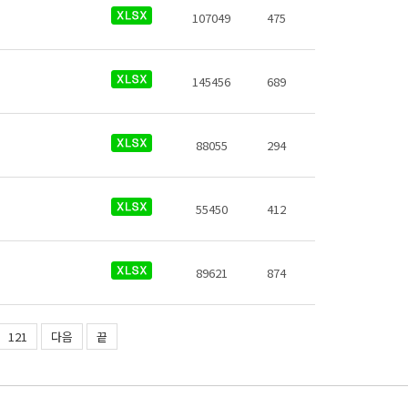
107049
475
145456
689
88055
294
55450
412
89621
874
121
다음
끝