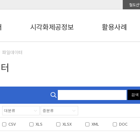
철도산
터
시각화제공정보
활용사례
파일데이터
이터
검색
CSV
XLS
XLSX
XML
DOC