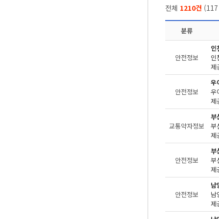
전체
1210건
(
117
분류
인
안전정보
제공
우
안전정보
제
부
교통약자정보
제공
부
안전정보
제
남
안전정보
제공