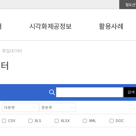
철도산
터
시각화제공정보
활용사례
파일데이터
이터
검색
CSV
XLS
XLSX
XML
DOC