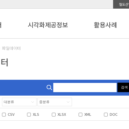
철도산
터
시각화제공정보
활용사례
파일데이터
이터
검색
CSV
XLS
XLSX
XML
DOC