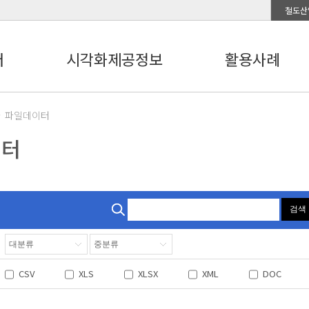
철도산
터
시각화제공정보
활용사례
파일데이터
이터
검색
CSV
XLS
XLSX
XML
DOC