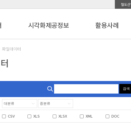
철도산
터
시각화제공정보
활용사례
파일데이터
이터
검색
CSV
XLS
XLSX
XML
DOC